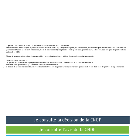
Le garant a pour mission de veiller à la sincérité et au bon déroulement de la concertation.
Son action s’inscrit dans le respect du principe du droit à l’information et à la participation du public, reconnu par les législations et réglementations internationale et française
(Convention d’Aarhus, Charte de l’environnement, Code de l’environnement). Il agit en lien avec les porteurs du projet et leurs partenaires, dans le respect des principes et des
valeurs de la CNDP.
A l'issue de la concertation continue, le garant publiera un bilan final, celui-ci sera joint au dossier de la consultation du public.
Ce rapport final comportera :
une synthèse des observations et propositions présentées par les publics pendant toute la durée de la concertation continue,
les évolutions du projet induites par la concertation préalable et continue,
le déroulé de la concertation continue et l’appréciation indépendante du garant sur le respect par les responsables de projet du droit et des principes de la participation.
Je consulte la décision de la CNDP
Je consulte l’avis de la CNDP