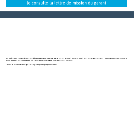
Je consulte la lettre de mission du garant
La CNDP et ses valeurs
Autorité administrative indépendante créée en 1995, la CNDP est chargée de garantir le droit à l’information et à la participation du public sur tout projet susceptible d’avoir un
impact significatif sur l’environnement ou l’aménagement du territoire, qu’ils soient privés ou publics.
L’action de la CNDP et de ses garants est guidée par les principes suivants :