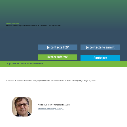
Projet H2V Thionville
Unité de production d’hydrogène bas carbone et de e-méthanol à Florange-Uckange
Je contacte H2V
Je contacte le garant
Restez informé
Participez
Le garant de la concertation continue
Dans le cadre de la concertation continue sur le projet H2V Thionville, la Commission Nationale du Débat Public (CNDP) a désigné un garant :
Monsieur Jean-François TRASSART
jean-francois.trassart@garant-cndp.fr