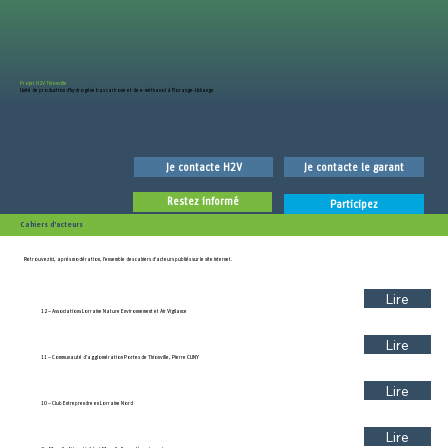
Projet H2V Thionville
Unité de production d’hydrogène bas carbone et de e-méthanol à Florange-Uckange
Je contacte H2V
Je contacte le garant
Restez informé
Participez
Cahiers d’acteurs
Retrouvez ici, après modération, l’ensemble des cahiers d'acteurs publiés sur le site internet.
Lire
12 – Associations Lorraine Nature Environnement et Air Vigilance
Lire
11 – Communauté d’agglomération Portes de Thionville, Pierre CUNY
Lire
10 – Club Entreprendre en Lorraine Nord
Lire