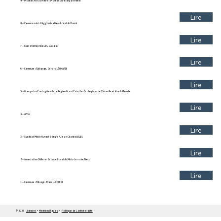
9 – Moselle Attractivité et Moselle Euro département
Lire
8 – Communauté d’Agglomération du Val de Fensch
Lire
7 – Club d’entrepreneurs, CAC 140
Lire
6 – Commune d’Uckange, Gérard LÉONARDI
Lire
5 – Groupe Les Écologistes de la Région Grand Est et les Écologistes de Thionville et Nord-Moselle
Lire
4 – AFPA
Lire
3 – Syndicat Mixte Ouvert E-log’in 4, Jean-Charles LOUIS
Lire
2 – Association Shifters - Groupe Local de Metz-Lorraine Nord
Lire
1 – Commune d’Illange, Marc LUCCHINI
© 2025 -
2concert
•
Mentions légales
•
Politique de Confidentialité